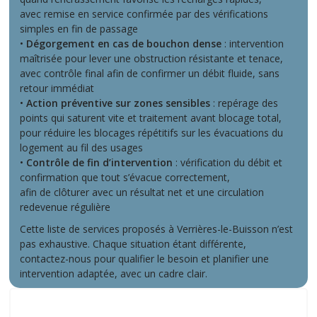
avec remise en service confirmée par des vérifications
simples en fin de passage
•
Dégorgement en cas de bouchon dense
: intervention
maîtrisée pour lever une obstruction résistante et tenace,
avec contrôle final afin de confirmer un débit fluide, sans
retour immédiat
•
Action préventive sur zones sensibles
: repérage des
points qui saturent vite et traitement avant blocage total,
pour réduire les blocages répétitifs sur les évacuations du
logement au fil des usages
•
Contrôle de fin d’intervention
: vérification du débit et
confirmation que tout s’évacue correctement,
afin de clôturer avec un résultat net et une circulation
redevenue régulière
Cette liste de services proposés à Verrières-le-Buisson n’est
pas exhaustive. Chaque situation étant différente,
contactez-nous pour qualifier le besoin et planifier une
intervention adaptée, avec un cadre clair.
Quelques exemples d’interventions récentes