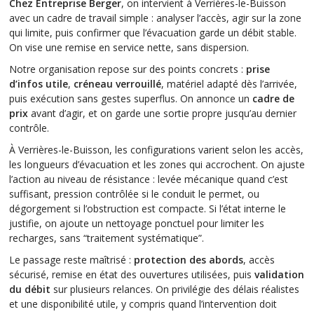
Chez Entreprise Berger
, on intervient à Verrières-le-Buisson
avec un cadre de travail simple : analyser l’accès, agir sur la zone
qui limite, puis confirmer que l’évacuation garde un débit stable.
On vise une remise en service nette, sans dispersion.
Notre organisation repose sur des points concrets :
prise
d’infos utile
,
créneau verrouillé
, matériel adapté dès l’arrivée,
puis exécution sans gestes superflus. On annonce un
cadre de
prix
avant d’agir, et on garde une sortie propre jusqu’au dernier
contrôle.
À Verrières-le-Buisson, les configurations varient selon les accès,
les longueurs d’évacuation et les zones qui accrochent. On ajuste
l’action au niveau de résistance : levée mécanique quand c’est
suffisant, pression contrôlée si le conduit le permet, ou
dégorgement si l’obstruction est compacte. Si l’état interne le
justifie, on ajoute un nettoyage ponctuel pour limiter les
recharges, sans “traitement systématique”.
Le passage reste maîtrisé :
protection des abords
, accès
sécurisé, remise en état des ouvertures utilisées, puis
validation
du débit
sur plusieurs relances. On privilégie des délais réalistes
et une disponibilité utile, y compris quand l’intervention doit