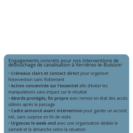
Engagements concrets pour nos interventions de
débouchage de canalisation à Verrières-le-Buisson
•
Créneaux clairs et contact direct
pour organiser
l’intervention sans flottement
•
Action concentrée sur l’essentiel
afin d’éviter les
manipulations sans impact sur le résultat
•
Abords protégés, fin propre
avec remise en état des accès
utilisés après le passage
•
Cadre annoncé avant intervention
pour garder un accord
net, sans surprise en fin de visite
•
Urgences le week-end
avec une organisation dédiée le
samedi et le dimanche selon la situation